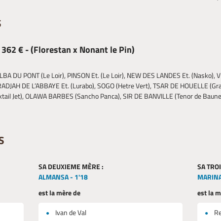
S
62 € - (Florestan x Nonant le Pin)
ALBA DU PONT (Le Loir), PINSON Et. (Le Loir), NEW DES LANDES Et. (Nasko), V
DJAH DE L’ABBAYE Et. (Lurabo), SOGO (Hetre Vert), TSAR DE HOUELLE (Gran
Coktail Jet), OLAWA BARBES (Sancho Panca), SIR DE BANVILLE (Tenor de Baun
S
SA DEUXIEME MÈRE :
SA TRO
ALMANSA - 1'18
MARINA
est la mère de
est la 
Ivan de Val
Re