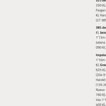
32% de
250 €)
Forgan 
€), Kar
(27 38
38% de 
€),
Jaca
1’13m (
Juliana
090 €)
Impala
1'10m 
€),
Gre
625 €)
(204 9
Harold 
(135 28
Nuevo 1
760 €),
Vau 1'1
405 €)..