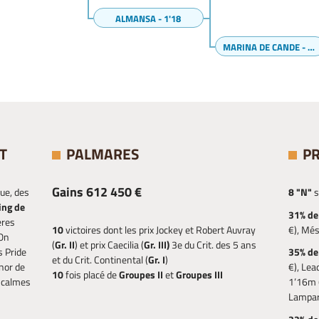
ALMANSA - 1'18
MARINA DE CANDE - 1'27
T
PALMARES
P
Gains 612 450 €
ue, des
8 "N"
s
ing de
31% de
ères
10
victoires dont les prix Jockey et Robert Auvray
€), Més
 On
(
Gr. II
) et prix Caecilia (
Gr. III)
3e du Crit. des 5 ans
s Pride
35% de
et du Crit. Continental (
Gr. I
)
nor de
€), Lea
10
fois placé de
Groupes II
et
Groupes III
t calmes
1’16m (
Lampar