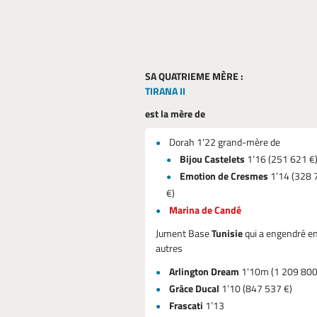
SA QUATRIEME MÈRE :
TIRANA II
est la mère de
Dorah 1’22 grand-mère de
Bijou Castelets
1’16 (251 621 €
Emotion de Cresmes
1’14 (328 
€)
Marina de Candé
Jument Base
Tunisie
qui a engendré e
autres
Arlington Dream
1'10m (1 209 800
Grâce Ducal
1’10 (847 537 €)
Frascati
1’13