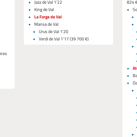
Jazz de Val 1’22
824 €
King de Val
So
La Forge de Val
Mansa de Val
Urus de Val 1’20
Verdi de Val 1’17 (39 700 €)
oires
A
Ba
Da