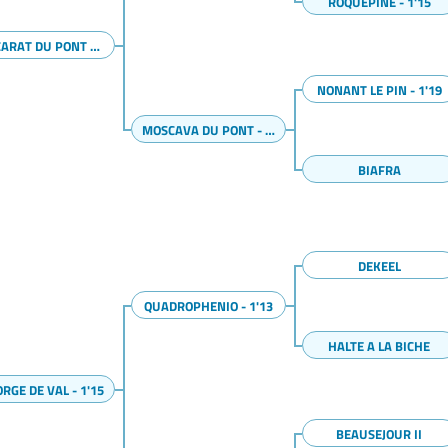
ROQUEPINE - 1'15
BACCARAT DU PONT - 1'13
NONANT LE PIN - 1'19
MOSCAVA DU PONT - 1'20
BIAFRA
DEKEEL
QUADROPHENIO - 1'13
HALTE A LA BICHE
ORGE DE VAL - 1'15
BEAUSEJOUR II