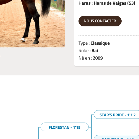
Haras : Haras de Vaiges (53)
NOUS CONTACTER
Type :
Classique
Robe :
Bai
Né en :
2009
STAR'S PRIDE - 1'1'2
FLORESTAN - 1'15