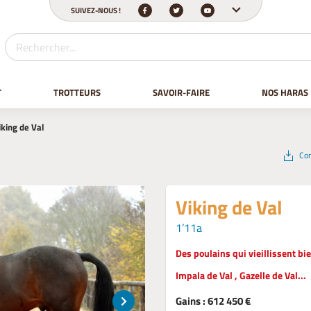
SUIVEZ-NOUS !
T
TROTTEURS
SAVOIR-FAIRE
NOS HARAS
iking de Val
Con
Viking de Val
1’11a
Des poulains qui vieillissent bie
Impala de Val , Gazelle de Val...
Gains : 612 450 €