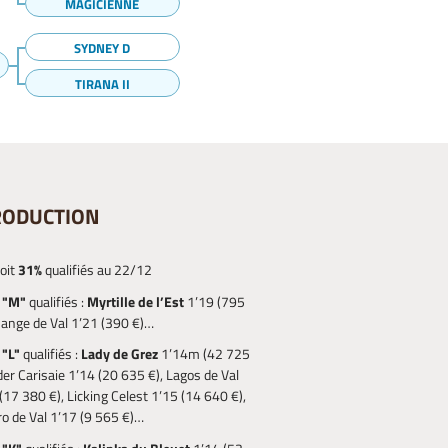
MAGICIENNE
SYDNEY D
TIRANA II
RODUCTION
oit
31%
qualifiés au 22/12
 "M"
qualifiés :
Myrtille de l’Est
1’19 (795
ange de Val 1’21 (390 €)…
 "L"
qualifiés :
Lady de Grez
1’14m (42 725
der Carisaie 1’14 (20 635 €), Lagos de Val
17 380 €), Licking Celest 1’15 (14 640 €),
o de Val 1’17 (9 565 €)…