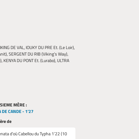
IKING DE VAL, IOUKY DU PRE Et. (Le Loir),
it), SERGENT DU RIB (Viking’s Way),
e), KENYA DU PONT Et. (Lurabo), ULTRA
ISIEME MÈRE :
 DE CANDE - 1'27
mère de
nata d’où Cabellou du Typha 1’22 (10