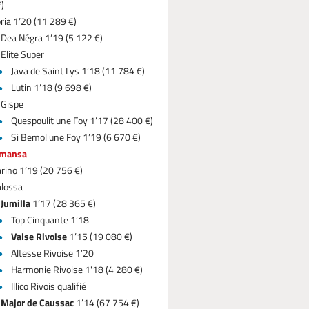
)
ria 1’20 (11 289 €)
Dea Négra 1’19 (5 122 €)
Elite Super
Java de Saint Lys 1’18 (11 784 €)
Lutin 1’18 (9 698 €)
Gispe
Quespoulit une Foy 1’17 (28 400 €)
Si Bemol une Foy 1’19 (6 670 €)
lmansa
rino 1’19 (20 756 €)
lossa
Jumilla
1’17 (28 365 €)
Top Cinquante 1’18
Valse Rivoise
1’15 (19 080 €)
Altesse Rivoise 1’20
Harmonie Rivoise 1'18 (4 280 €)
Illico Rivois qualifié
Major de Caussac
1’14 (67 754 €)