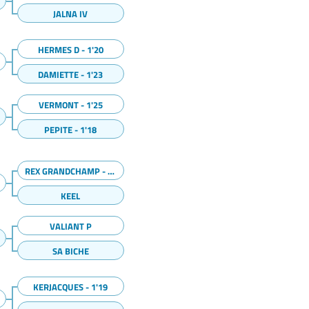
JALNA IV
HERMES D - 1'20
DAMIETTE - 1'23
VERMONT - 1'25
PEPITE - 1'18
REX GRANDCHAMP - 1'18
KEEL
VALIANT P
SA BICHE
KERJACQUES - 1'19