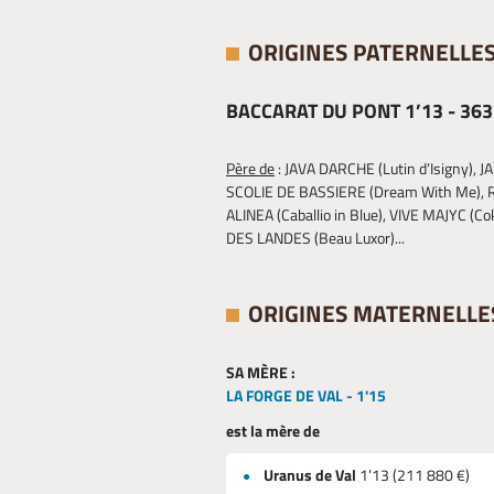
ORIGINES PATERNELLE
BACCARAT DU PONT 1’13 - 363 3
Père de
: JAVA DARCHE (Lutin d’Isigny), J
SCOLIE DE BASSIERE (Dream With Me), RA
ALINEA (Caballio in Blue), VIVE MAJYC (
DES LANDES (Beau Luxor)...
ORIGINES MATERNELLE
SA MÈRE :
LA FORGE DE VAL - 1'15
est la mère de
Uranus de Val
1’13 (211 880 €)