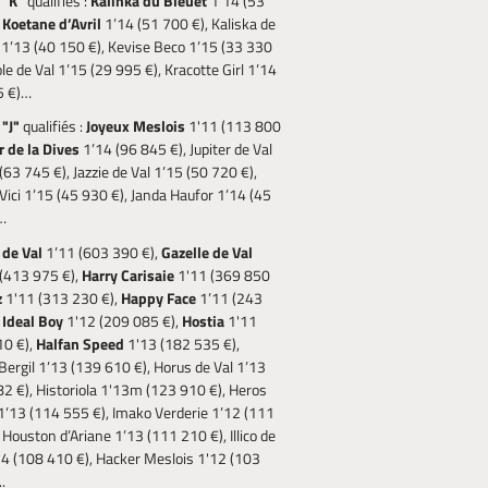
 "K"
qualifiés :
Kalinka du Bleuet
1’14 (53
,
Koetane d’Avril
1’14 (51 700 €), Kaliska de
1’13 (40 150 €), Kevise Beco 1’15 (33 330
ole de Val 1’15 (29 995 €), Kracotte Girl 1’14
5 €)…
"J"
qualifiés :
Joyeux Meslois
1'11 (113 800
r de la Dives
1’14 (96 845 €), Jupiter de Val
63 745 €), Jazzie de Val 1’15 (50 720 €),
 Vici 1’15 (45 930 €), Janda Haufor 1’14 (45
…
 de Val
1’11 (603 390 €),
Gazelle de Val
(413 975 €),
Harry Carisaie
1'11 (369 850
z
1'11 (313 230 €),
Happy Face
1’11 (243
,
Ideal Boy
1'12 (209 085 €),
Hostia
1'11
10 €),
Halfan Speed
1'13 (182 535 €),
Bergil 1’13 (139 610 €), Horus de Val 1’13
2 €), Historiola 1'13m (123 910 €), Heros
’13 (114 555 €), Imako Verderie 1’12 (111
 Houston d’Ariane 1’13 (111 210 €), Illico de
4 (108 410 €), Hacker Meslois 1'12 (103
.