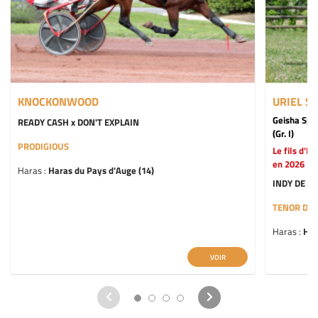
KNOCKONWOOD
URIEL S
Geisha Spee
READY CASH x DON'T EXPLAIN
(Gr. I)
PRODIGIOUS
Le fils d'I
en 2026
Haras :
Haras du Pays d'Auge (14)
INDY DE VI
TENOR DE
Haras :
Har
VOIR