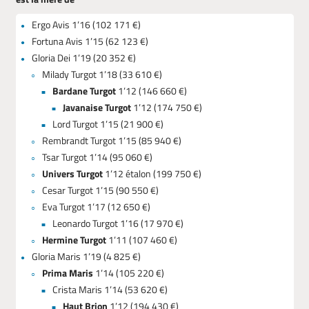
Ergo Avis 1’16 (102 171 €)
Fortuna Avis 1’15 (62 123 €)
Gloria Dei 1’19 (20 352 €)
Milady Turgot 1’18 (33 610 €)
Bardane Turgot
1’12 (146 660 €)
Javanaise Turgot
1’12 (174 750 €)
Lord Turgot 1’15 (21 900 €)
Rembrandt Turgot 1’15 (85 940 €)
Tsar Turgot 1’14 (95 060 €)
Univers Turgot
1’12 étalon (199 750 €)
Cesar Turgot 1’15 (90 550 €)
Eva Turgot 1’17 (12 650 €)
Leonardo Turgot 1’16 (17 970 €)
Hermine Turgot
1’11 (107 460 €)
Gloria Maris 1’19 (4 825 €)
Prima Maris
1’14 (105 220 €)
Crista Maris 1’14 (53 620 €)
Haut Brion
1’12 (194 430 €)