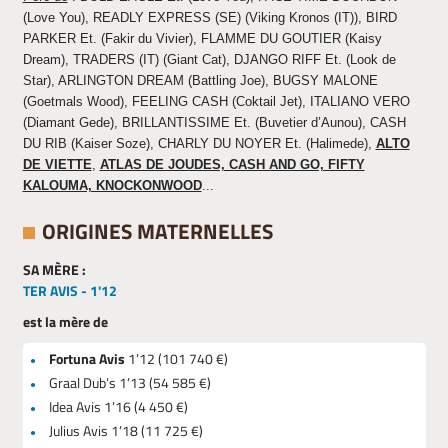
(Love You), READLY EXPRESS (SE) (Viking Kronos (IT)), BIRD
PARKER Et. (Fakir du Vivier),
FLAMME DU GOUTIER (Kaisy
Dream),
TRADERS (IT) (Giant Cat), DJANGO RIFF Et. (Look de
Star), ARLINGTON DREAM (Battling Joe), BUGSY MALONE
(Goetmals Wood), FEELING CASH (Coktail Jet),
ITALIANO VERO
(Diamant Gede),
BRILLANTISSIME Et. (Buvetier d’Aunou),
CASH
DU RIB (Kaiser Soze),
CHARLY DU NOYER Et. (Halimede),
ALTO
DE VIETTE
,
ATLAS DE JOUDES, CASH AND GO, FIFTY
KALOUMA, KNOCKONWOOD
...
ORIGINES MATERNELLES
SA MÈRE :
TER AVIS - 1'12
est la mère de
Fortuna Avis
1’12 (101 740 €)
Graal Dub’s 1’13 (54 585 €)
Idea Avis 1’16 (4 450 €)
Julius Avis 1’18 (11 725 €)