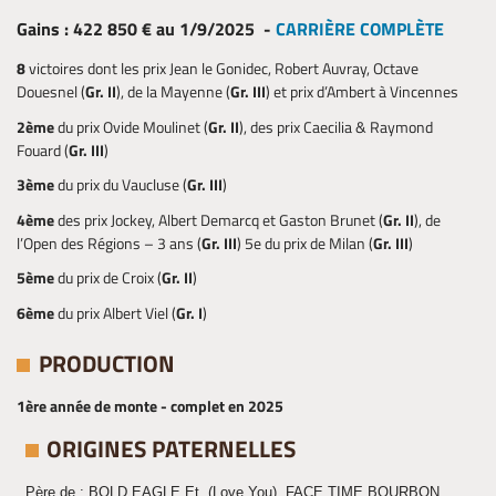
Gains : 422 850 € au 1/9/2025 -
CARRIÈRE COMPLÈTE
8
victoires dont les prix Jean le Gonidec, Robert Auvray, Octave
Douesnel (
Gr. II
), de la Mayenne (
Gr. III
) et prix d’Ambert à Vincennes
2ème
du prix Ovide Moulinet (
Gr. II
), des prix Caecilia & Raymond
Fouard (
Gr. III
)
3ème
du prix du Vaucluse (
Gr. III
)
4ème
des prix Jockey, Albert Demarcq et Gaston Brunet (
Gr. II
), de
l’Open des Régions – 3 ans (
Gr. III
) 5e du prix de Milan (
Gr. III
)
5ème
du prix de Croix (
Gr. II
)
6ème
du prix Albert Viel (
Gr. I
)
PRODUCTION
1ère année de monte - complet en 2025
ORIGINES PATERNELLES
Père de
: BOLD EAGLE Et. (Love You), FACE TIME BOURBON