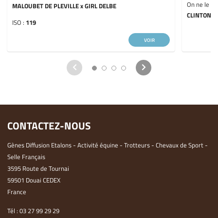
On ne le pr
MALOUBET DE PLEVILLE x GIRL DELBE
CLINTON x
ISO :
119
VOIR
CONTACTEZ-NOUS
Gènes Diffusion Etalons - Activité équine - Trotteurs - Chevaux de Sport -
Selle Français
3595 Route de Tournai
59501 Douai CEDEX
France
Tél :
03 27 99 29 29