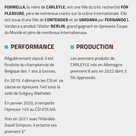
FORMELLA
, la mère de
CARLEYLE
, est une fille du très recherché
FOR
PLEASURE
, père de nombreux cracks sur la scène internationale. Elle
est issue d‘une fille de
CONTENDER
et de
VARDANA
par
FERNANDO I.
Vardana a produit l’étalon
BERLIN
, grand gagnant en épreuves Coupe
du Monde et père de nombreux internationaux.
PERFORMANCE
PRODUCTION
Régulièrement classé, il est
Les premiers produits de
finaliste du championnat de
CARLEYLE nés en Allemagne
Belgique des 7 ans à Gesves.
prennent 6 ans en 2022 dont 3
fils approuvés.
En 2019, il démarre les CSI et se
classe en épreuves 140 sous la
selle de Grégory Wathelet.
En janvier 2020, il remporte
l’épreuve 145 au CSI d’OLIVA.
Puis en 2021 avec l'Irlandais
David Simpson, il entame ses
premiers 5*