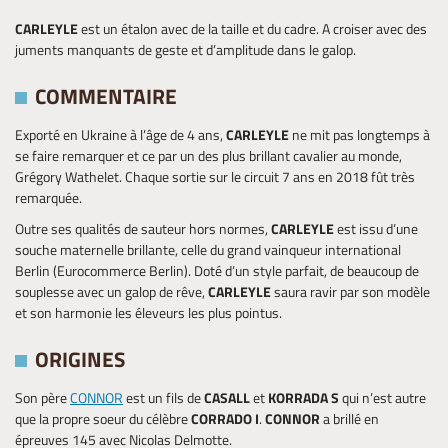
CARLEYLE
est un étalon avec de la taille et du cadre. A croiser avec des
juments manquants de geste et d’amplitude dans le galop.
COMMENTAIRE
Exporté en Ukraine à l’âge de 4 ans,
CARLEYLE
ne mit pas longtemps à
se faire remarquer et ce par un des plus brillant cavalier au monde,
Grégory Wathelet. Chaque sortie sur le circuit 7 ans en 2018 fût très
remarquée.
Outre ses qualités de sauteur hors normes,
CARLEYLE
est issu d’une
souche maternelle brillante, celle du grand vainqueur international
Berlin (Eurocommerce Berlin). Doté d’un style parfait, de beaucoup de
souplesse avec un galop de rêve,
CARLEYLE
saura ravir par son modèle
et son harmonie les éleveurs les plus pointus.
ORIGINES
Son père
CONNOR
est un fils de
CASALL
et
KORRADA S
qui n’est autre
que la propre soeur du célèbre
CORRADO I
.
CONNOR
a brillé en
épreuves 145 avec Nicolas Delmotte.