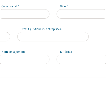
Code postal * :
Ville * :
Statut juridique (si entreprise) :
Nom de la jument :
N° SIRE :