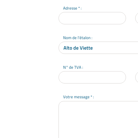
Adresse * :
Nom de l'étalon :
N° de TVA :
Votre message * :